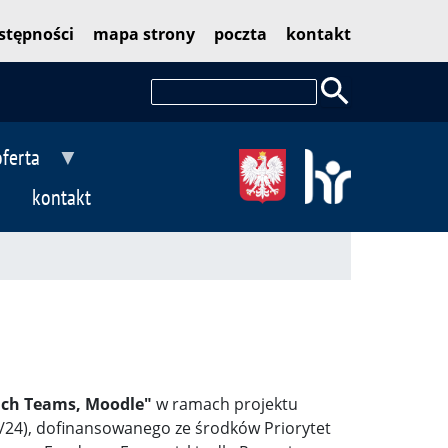
Pasek
stępności
mapa strony
poczta
kontakt
dostępności
Szukaj
oferta
kontakt
ach Teams, Moodle"
w ramach projektu
0/24), dofinansowanego ze środków Priorytet