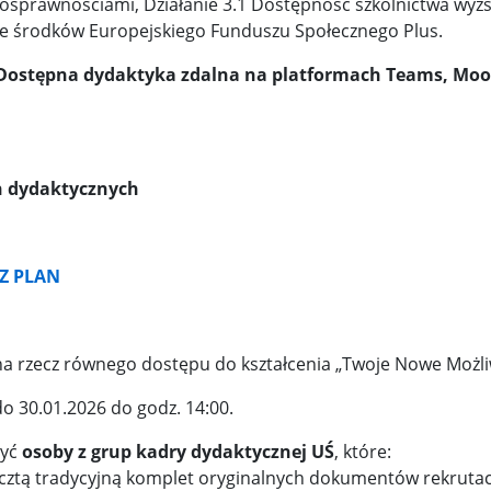
łnosprawnościami, Działanie 3.1 Dostępność szkolnictwa wyż
e środków Europejskiego Funduszu Społecznego Plus.
„Dostępna dydaktyka zdalna na platformach Teams, Moo
in dydaktycznych
RZ PLAN
 na rzecz równego dostępu do kształcenia „Twoje Nowe Możli
do 30.01.2026 do godz. 14:00.
yć
osoby z grup
kadry dydaktycznej UŚ
, które:
ocztą tradycyjną komplet oryginalnych dokumentów rekruta