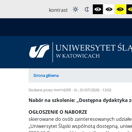
Przejdź
kontrast
do
treści
Ścieżka
Strona główna
nawigacyjna
Dodane przez
mm14295
-
śr., 01/07/2026 - 13:02
Nabór na szkolenie: „Dostępna dydaktyka 
OGŁOSZENIE O NABORZE
skierowane do osób zainteresowanych udział
„Uniwersytet Śląski wspólnotą dostępną, uniwe