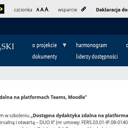
A
A
czcionka
A
wsparcie
Deklaracja do
o projekcie
harmonogram
dokumenty
liderzy dostępności
zdalna na platformach Teams, Moodle"
em w szkoleniu
„Dostępna dydaktyka zdalna na platform
rsalną i otwartą – DUO II”
(nr umowy: FERS.03.01-IP.08-014