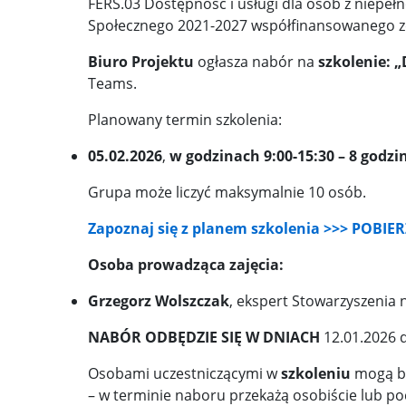
FERS.03 Dostępność i usługi dla osób z niepe
Społecznego 2021-2027 współfinansowanego z
Biuro Projektu
ogłasza nabór na
szkolenie: 
Teams.
Planowany termin szkolenia:
05.02.2026
,
w godzinach 9:00-15:30 – 8 godz
Grupa może liczyć maksymalnie 10 osób.
Zapoznaj się z planem szkolenia >>> POBIE
Osoba prowadząca zajęcia:
Grzegorz Wolszczak
, ekspert Stowarzyszenia
NABÓR ODBĘDZIE SIĘ W DNIACH
12.01.2026 
Osobami uczestniczącymi w
szkoleniu
mogą b
– w terminie naboru przekażą osobiście lub p